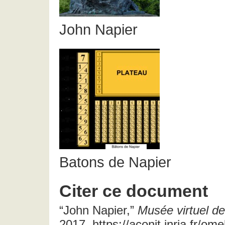
John Napier
Batons de Napier
Citer ce document
“John Napier,”
Musée virtuel de
2017, https://aconit.inria.fr/o