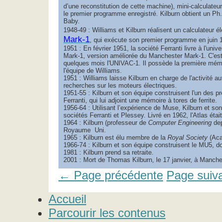
d’une reconstitution de cette machine), mini-calculateur
le premier programme enregistré. Kilburn obtient un Ph.D
Baby.
1948-49 : Williams et Kilburn réalisent un calculateur é
Mark-1
, qui exécute son premier programme en juin 1
1951 : En février 1951, la société Ferranti livre à l'uni
Mark-1, version améliorée du Manchester Mark-1. C'est
quelques mois l'UNIVAC-1. Il possède la première mém
l'équipe de Williams.
1951 : Williams laisse Kilburn en charge de l'activité a
recherches sur les moteurs électriques.
1951-55 : Kilburn et son équipe construisent l'un des p
Ferranti, qui lui adjoint une mémoire à tores de ferrite.
1956-64 : Utilisant l’expérience de Muse, Kilburn et son
sociétés Ferranti et Plessey. Livré en 1962, l'Atlas éta
1964 : Kilburn (professeur de
Computer Engineering
dep
Royaume Uni.
1965 : Kilburn est élu membre de la
Royal Society
(Aca
1966-74 : Kilburn et son équipe construisent le MU5, do
1981 : Kilburn prend sa retraite.
2001 : Mort de Thomas Kilburn, le 17 janvier, à Manche
← Page précédente
Page suiv
Accueil
Parcourir les contenus